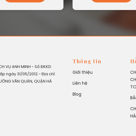
Thông tin
H
H VỤ ANH MINH - Số ĐKKD:
Giới thiệu
CH
ấp ngày 31/05/2012 - Địa chỉ:
CH
PHƯỜNG VĂN QUÁN, QUẬN HÀ
Liên hệ
T
Blog
BẢ
CH
HÀ