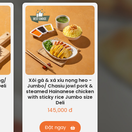
ng/
Xôi gà & xá xíu nọng heo -
eli
Jumbo/ Chasiu jowl pork &
steamed Hainanese chicken
with sticky rice Jumbo size
Deli
145,000 đ
Đặt ngay