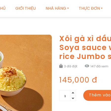
CHỦ
GIỚI THIỆU
NHÀ HÀNG
THỰC ĐƠN
Xôi gà xì d
Soya sauce w
rice Jumbo s
3 đã đặt
147 đã xem
145,000 đ
Thêm vào