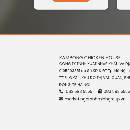
KAMPONG CHICKEN HOUSE
CÔNG TY TNHH XUẤT NHẬP KHẨU VÀ DỊC
0105903351 do Sở KD & ĐT Tp. Hà Nội c
TT13 LÔ C14, KHU ĐÔ THỊ VĂN QUÁN, 
ĐÔNG, TP.HÀ NỘI
083 593 5555
083 593 5555
marketing@anhminhgroup.vn