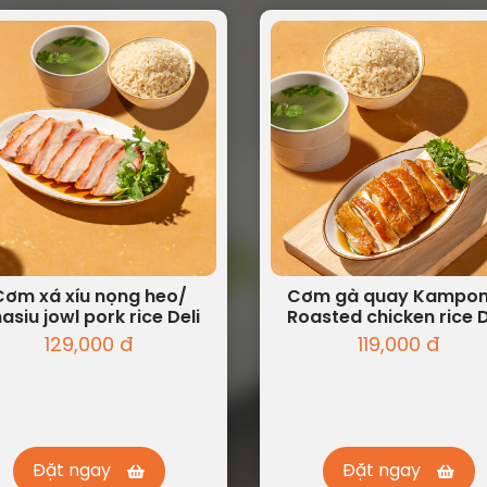
Cơm xá xíu nọng heo/
Cơm gà quay Kampo
asiu jowl pork rice Deli
Roasted chicken rice D
129,000 đ
119,000 đ
Đặt ngay
Đặt ngay