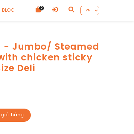
0
BLOG
ầu - Jumbo/ Steamed
ith chicken sticky
ize Deli
 giỏ hàng