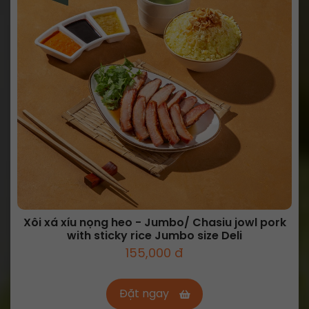
Xôi xá xíu nọng heo - Jumbo/ Chasiu jowl pork
with sticky rice Jumbo size Deli
155,000 đ
Đặt ngay