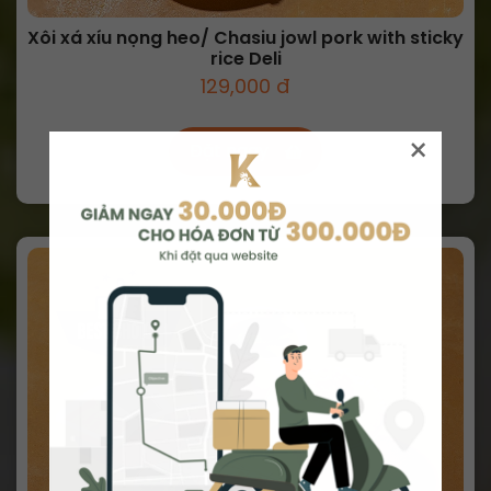
Xôi xá xíu nọng heo/ Chasiu jowl pork with sticky
rice Deli
129,000 đ
×
Đặt ngay