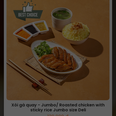
Xôi gà quay - Jumbo/ Roasted chicken with
sticky rice Jumbo size Deli