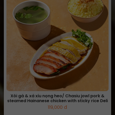
Xôi gà & xá xíu nọng heo/ Chasiu jowl pork &
steamed Hainanese chicken with sticky rice Deli
119,000 đ