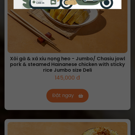
Xôi gà & xá xíu nọng heo - Jumbo/ Chasiu jowl
pork & steamed Hainanese chicken with sticky
rice Jumbo size Deli
145,000 đ
Đặt ngay