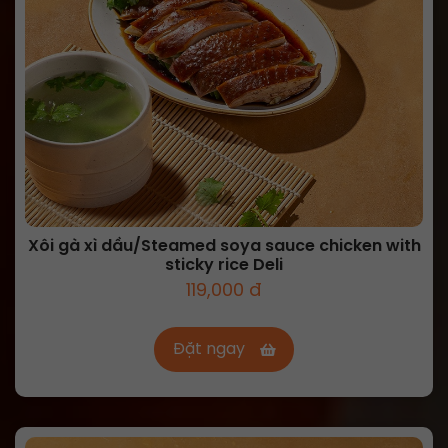
Xôi gà xì dầu/Steamed soya sauce chicken with
sticky rice Deli
119,000 đ
Đặt ngay