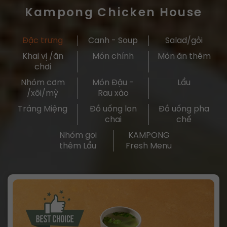
Kampong Chicken House
Đặc trưng
Canh - Soup
Salad/gỏi
Khai vị /ăn
Món chính
Món ăn thêm
chơi
Nhóm cơm
Món Đậu -
Lẩu
/xôi/mỳ
Rau xào
Tráng Miệng
Đồ uống lon
Đồ uống pha
chai
chế
Nhóm gọi
KAMPONG
thêm Lẩu
Fresh Menu