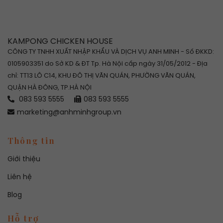
KAMPONG CHICKEN HOUSE
CÔNG TY TNHH XUẤT NHẬP KHẨU VÀ DỊCH VỤ ANH MINH - Số ĐKKD:
0105903351 do Sở KD & ĐT Tp. Hà Nội cấp ngày 31/05/2012 - Địa
chỉ: TT13 LÔ C14, KHU ĐÔ THỊ VĂN QUÁN, PHƯỜNG VĂN QUÁN,
QUẬN HÀ ĐÔNG, TP.HÀ NỘI
083 593 5555
083 593 5555
marketing@anhminhgroup.vn
Thông tin
Giới thiệu
Liên hệ
Blog
Hỗ trợ